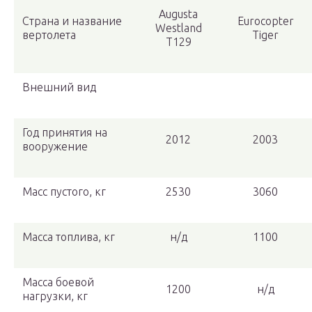
Augusta
Страна и название
Eurocopter
Westland
вертолета
Tiger
T129
Внешний вид
Год принятия на
2012
2003
вооружение
Масс пустого, кг
2530
3060
Масса топлива, кг
н/д
1100
Масса боевой
1200
н/д
нагрузки, кг