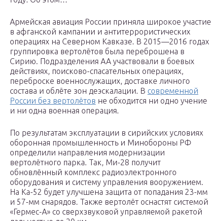
Армейская авиация России приняла широкое участие
в афганской кампании и антитеррористических
операциях на Северном Кавказе. В 2015—2016 годах
группировка вертолётов была переброшена в
Сирию. Подразделения АА участвовали в боевых
действиях, поисково-спасательных операциях,
переброске военнослужащих, доставке личного
состава и облёте зон деэскалации. В
современной
России без вертолётов
не обходится ни одно учение
и ни одна военная операция.
По результатам эксплуатации в сирийских условиях
оборонная промышленность и Минобороны РФ
определили направления модернизации
вертолётного парка. Так, Ми-28 получит
обновлённый комплекс радиоэлектронного
оборудования и систему управления вооружением.
На Ка-52 будет улучшена защита от попадания 23-мм
и 57-мм снарядов. Также вертолёт оснастят системой
«Гермес-А» со сверхзвуковой управляемой ракетой