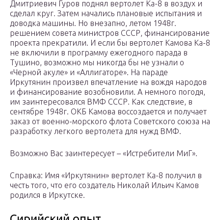
Дмитриевич Гуров поднял вертолет Ка-8 в воздух и
сделал круг. Затем начались плановые испытания и
доводка машины. Но внезапно, летом 1948г.
решением совета министров СССР, финансирование
проекта прекратили. И если бы вертолет Камова Ка-8
не включили в программу ежегодного парада в
Тушино, возможно мы никогда бы не узнали о
«Черной акуле» и «Аллигаторе». На параде
Иркутянин произвел впечатление на вождя народов
и финансирование возобновили. А немного погодя,
им заинтересовался ВМФ СССР. Как следствие, в
сентябре 1948г. ОКБ Камова воссоздается и получает
заказ от военно-морского флота Советского союза на
разработку легкого вертолета для нужд ВМФ.
Возможно Вас заинтересует – «Истребители МиГ».
Справка: Имя «Иркутянин» вертолет Ка-8 получил в
честь того, что его создатель Николай Ильич Камов
родился в Иркутске.
Сирийский опыт