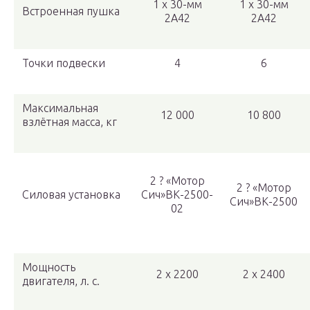
1 x 30-мм
1 x 30-мм
Встроенная пушка
2А42
2А42
Точки подвески
4
6
Максимальная
12 000
10 800
взлётная масса, кг
2 ? «Мотор
2 ? «Мотор
Силовая установка
Сич»ВК-2500-
Сич»ВК-2500
02
Мощность
2 х 2200
2 х 2400
двигателя, л. с.