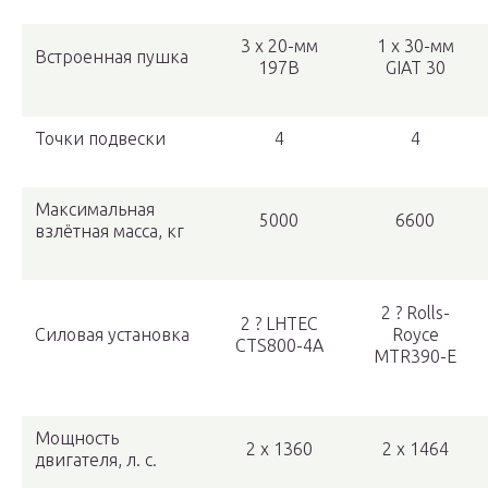
3 x 20-мм
1 x 30-мм
Встроенная пушка
197B
GIAT 30
Точки подвески
4
4
Максимальная
5000
6600
взлётная масса, кг
2 ? Rolls-
2 ? LHTEC
Силовая установка
Royce
CTS800-4A
MTR390-E
Мощность
2 х 1360
2 х 1464
двигателя, л. с.