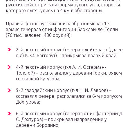
русских войск приняли форму тупого угла, стороны
которого вытянулись на 4 км в обе стороны.
Правый фланг русских войск образовывала 1-я
армия генерала от инфантерии Барклай-де-Толли
(76 тыс. человек, 480 орудий):
2-й пехотный корпус (генерал-лейтенант (далее
г-л) К. Ф. Багговут) – прикрывал правый край;
4-й пехотный корпус (г-л А. И. Остерман-
Толстой) – располагался у деревни Горки, рядом
со ставкой Кутузова;
5-й гвардейский корпус (г-л Н. И. Лавров) –
составлял резерв, располагался за 6-м корпусом
Дохтурова;
6-й пехотный корпус (генерал от инфантерии Д.
С. Дохтуров) – прикрывал направление у
деревни Бородино;