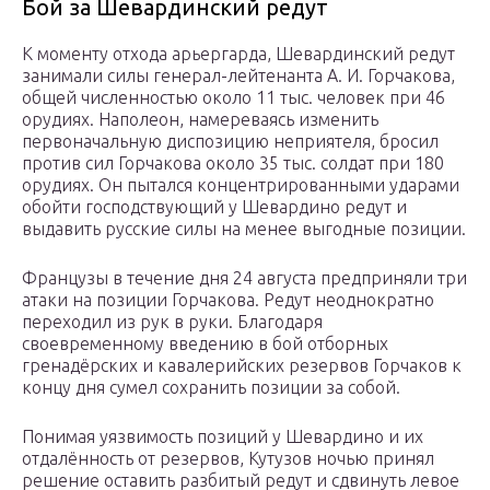
Бой за Шевардинский редут
К моменту отхода арьергарда, Шевардинский редут
занимали силы генерал-лейтенанта А. И. Горчакова,
общей численностью около 11 тыс. человек при 46
орудиях. Наполеон, намереваясь изменить
первоначальную диспозицию неприятеля, бросил
против сил Горчакова около 35 тыс. солдат при 180
орудиях. Он пытался концентрированными ударами
обойти господствующий у Шевардино редут и
выдавить русские силы на менее выгодные позиции.
Французы в течение дня 24 августа предприняли три
атаки на позиции Горчакова. Редут неоднократно
переходил из рук в руки. Благодаря
своевременному введению в бой отборных
гренадёрских и кавалерийских резервов Горчаков к
концу дня сумел сохранить позиции за собой.
Понимая уязвимость позиций у Шевардино и их
отдалённость от резервов, Кутузов ночью принял
решение оставить разбитый редут и сдвинуть левое