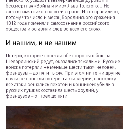
Раевского, усадьба кавалер-девицы Дуровой и
бессмертная «Война и мир» Льва Толстого… Не
счесть памятников по всей стране. И это правильно,
потому что число и месяц Бородинского сражения
1812 года поменяли самосознание российского
общества и оставили след во всех его слоях.
И нашим, и не нашим
Потери, которые понесли обе стороны в бою за
Шевардинский редут, оказались тяжелыми. Русские
войска потеряли не меньше шести тысяч человек,
французы – до пяти тысяч. При этом ни те ни другие
почти не понесли потерь в артиллерии, поскольку
все атаки решались пехотой и конницей: убыль в
русских пушках составила шесть орудий, у
французов – от трех до пяти.