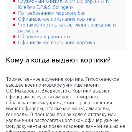
Служебный Кинжал SS (M33), обр.1933 г.
Клеймо E.P.& S. Solingen»
По требованиям морского боя
Официальное признание кортика
Что такое кортик, как выглядит: описание и
размеры
Об оружии и раритетах
Официальное признание кортика
Кому и когда выдают кортики?
Торжественное вручение кортика. Тихоокеанское
высшее военно-морское училище имени
С.О.Макарова г.Владивосток. Кортики выдают
офицерам выпускникам военно-морских
образовательных учреждений. Право ношения
имеют офицеры, а также мичманы, адмиралы,
генералы. В прошлом при выходе в отставку или
увольнении располагать кортиком офицер уже не
мог, документы на право владения данной вещью не