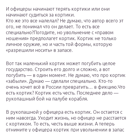
И офицеры начинают терять кортики или они
начинают судиться за кортики.
Кто же это все налелал? Не думаю, что автор всего эт
ого, не понимал что он делает. То есть все
специально?Погодите, но увольнение с «правом
ношения» предполагет кортик. Кортик не только
личное оружие, но и часть той формы, которую
«разрешили носить» в запасе.
Вот так маленький кортик может погубить целое
государство. Строить его долго и сложно, а вот
погубить — в один момент. Не думаю, что про кортик
«забыли». Думаю — сделали специально. Кто-то
очень хочет всё в России превратить… в фикцию.Что
есть кортик? Кортик есть честь. Последнее дело —
рукопашный бой на палубе корабля.
В рукопашной у офицера есть кортик. Он остается с
ним навсегда. Уходит жизнь, но офицер не расстается
с кортиком. То есть, честь выше жизни. А теперь
отнимите у офицера кортик при увольнении в запас