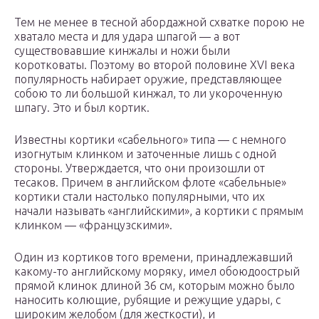
Тем не менее в тесной абордажной схватке порою не
хватало места и для удара шпагой — а вот
существовавшие кинжалы и ножи были
коротковаты. Поэтому во второй половине XVI века
популярность набирает оружие, представляющее
собою то ли большой кинжал, то ли укороченную
шпагу. Это и был кортик.
Известны кортики «сабельного» типа — с немного
изогнутым клинком и заточенные лишь с одной
стороны. Утверждается, что они произошли от
тесаков. Причем в английском флоте «сабельные»
кортики стали настолько популярными, что их
начали называть «английскими», а кортики с прямым
клинком — «французскими».
Один из кортиков того времени, принадлежавший
какому-то английскому моряку, имел обоюдоострый
прямой клинок длиной 36 см, которым можно было
наносить колющие, рубящие и режущие удары, с
широким желобом (для жесткости), и