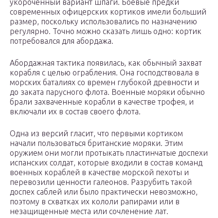
укороченный вариант шпаги. Боевые предки
современных офицерских кортиков имели больший
размер, поскольку использовались по назначению
регулярно. Точно можно сказать лишь одно: кортик
потребовался для абордажа.
Абордажная тактика появилась, как обычный захват
корабля с целью ограбления. Она господствовала в
морских баталиях со времен глубокой древности и
до заката парусного флота. Военные моряки обычно
брали захваченные корабли в качестве трофея, и
включали их в состав своего флота.
Одна из версий гласит, что первыми кортиком
начали пользоваться британские моряки. Этим
оружием они могли протыкать пластинчатые доспехи
испанских солдат, которые входили в состав команд
военных кораблей в качестве морской пехоты и
перевозили ценности галеонов. Разрубить такой
доспех саблей или было практически невозможно,
поэтому в схватках их кололи рапирами или в
незащищенные места или сочленение лат.