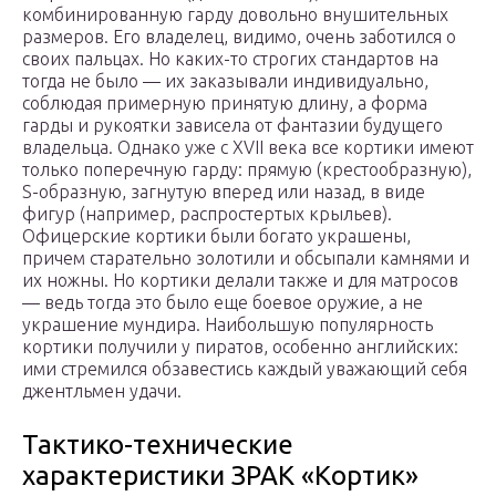
комбинированную гарду довольно внушительных
размеров. Его владелец, видимо, очень заботился о
своих пальцах. Но каких-то строгих стандартов на
тогда не было — их заказывали индивидуально,
соблюдая примерную принятую длину, а форма
гарды и рукоятки зависела от фантазии будущего
владельца. Однако уже с XVII века все кортики имеют
только поперечную гарду: прямую (крестообразную),
S-образную, загнутую вперед или назад, в виде
фигур (например, распростертых крыльев).
Офицерские кортики были богато украшены,
причем старательно золотили и обсыпали камнями и
их ножны. Но кортики делали также и для матросов
— ведь тогда это было еще боевое оружие, а не
украшение мундира. Наибольшую популярность
кортики получили у пиратов, особенно английских:
ими стремился обзавестись каждый уважающий себя
джентльмен удачи.
Тактико-технические
характеристики ЗРАК «Кортик»