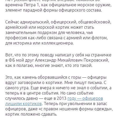
времена Петра 1, как официальное морское оружие,
элемент парадной формы офицерского состава.
Сейчас адмиральский, офицерский, общевойсковой,
армейский или морской кортик может стать
замечательным подарком для человека, чья
профессия как-либо связана с армией или флотом,
для историка или коллекционера.
Вот, что по этому поводу написал у себя на страничке
в ФБ мой друг Александр Михайлович Покровский,
как я полагаю, многие знают, кто это такой.
Это, как камень оборвавшийся с горы — офицеры
вдруг заговорили о кортике. Мне пишут письма. С
самого утра. Еще вчера я ничего не знал о событии, а
теперь я в центре события. Но само событие
случилось давно — еще в 2013
году — офицеров
лишили кортиков
. Теперь при увольнении в запас
офицеров, даже «с правом ношения формы одежды»,
кортик положено сдавать.