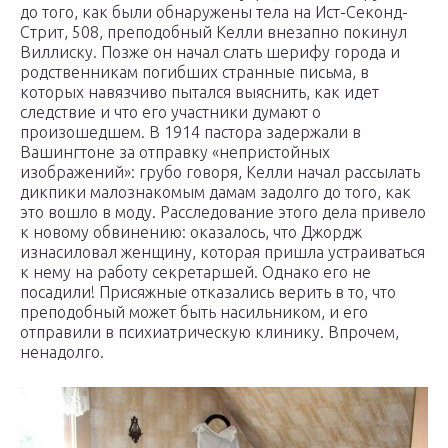
до того, как были обнаружены тела на Ист-Секонд-
Стрит, 508, преподобный Келли внезапно покинул
Виллиску. Позже он начал слать шерифу города и
родственникам погибших странные письма, в
которых навязчиво пытался выяснить, как идет
следствие и что его участники думают о
произошедшем. В 1914 пастора задержали в
Вашингтоне за отправку «непристойных
изображений»: грубо говоря, Келли начал рассылать
дикпики малознакомым дамам задолго до того, как
это вошло в моду. Расследование этого дела привело
к новому обвинению: оказалось, что Джордж
изнасиловал женщину, которая пришла устраиваться
к нему на работу секретаршей. Однако его не
посадили! Присяжные отказались верить в то, что
преподобный может быть насильником, и его
отправили в психиатрическую клинику. Впрочем,
ненадолго.