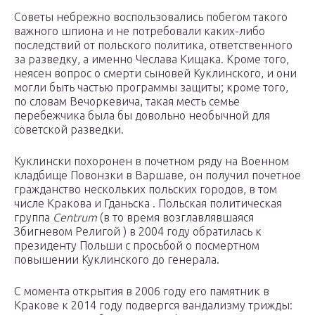
Советы небрежно воспользовались побегом такого
важного шпиона и не потребовали каких-либо
последствий от польского политика, ответственного
за разведку, а именно Чеслава Кищака. Кроме того,
неясен вопрос о смерти сыновей Куклинского, и они
могли быть частью программы защиты; кроме того,
по словам Вечоркевича, такая месть семье
перебежчика была бы довольно необычной для
советской разведки.
Куклински похоронен в почетном ряду на Военном
кладбище Повонзки в Варшаве, он получил почетное
гражданство нескольких польских городов, в том
числе Кракова и Гданьска . Польская политическая
группа
Centrum
(в то время возглавлявшаяся
Збигневом Религой ) в 2004 году обратилась к
президенту Польши с просьбой
о
посмертном
повышении Куклинского до генерала.
С момента открытия в 2006 году его памятник в
Кракове к 2014 году подвергся вандализму трижды: