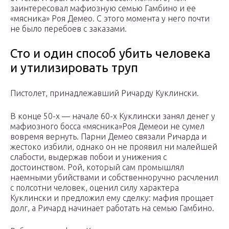
заинтересовал мафиозную семью Гамбино и ее
«мясника» Роя Демео. С этого момента у него почти
не было перебоев с заказами.
Сто и один способ убить человека
и утилизировать труп
Пистолет, принадлежавший Ричарду Куклински.
В конце 50-х — начале 60-х Куклински занял денег у
мафиозного босса «мясника»Роя Демеои не сумел
вовремя вернуть. Парни Демео связали Ричарда и
жестоко избили, однако он не проявил ни малейшей
слабости, выдержав побои и унижения с
достоинством. Рой, который сам промышлял
наемными убийствами и собственноручно расчленил
с полсотни человек, оценил силу характера
Куклински и предложил ему сделку: мафия прощает
долг, а Ричард начинает работать на семью Гамбино.