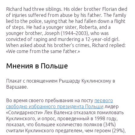
Richard had three siblings. His older brother Florian died
of injuries suffered from abuse by his father. The family
lied to the police, saying that he had fallen down a flight
of steps. He had a younger sister, Roberta, and a
younger brother, Joseph (1944–2003), who was
convicted of raping and murdering a 12-year-old girl.
When asked about his brother’s crimes, Richard replied:
«We come from the same father.»
Мнения в Польше
Плакат с посвящением Рышарду Куклинскому в
Варшаве.
Во время своего пребывания на посту
первого
свободно избранного президента Польши
лидер
«Солидарности»
Лех Валенса
отказался помиловать
Куклинского, и опрос, проведенный в 1998 году,
показал, что большее количество поляков (34%)
считали Куклинского предателем, чем героем (29%),