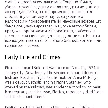
ставшая прообразом для клана Сопрано. Ричард
убивал людей за деньги около тридцати лет, вплоть
до середины 80-х, за это время он организовал
собственную бригаду и научился уходить от
налоговой и проворачивать финансовые аферы. Его
банда специализировалась на угоне автомобилей,
продаже порнографии и наркотиков, грабежах, а
также выколачивании денег из должников. И почти
все полученные с нелегального бизнеса деньги шли
на святое — семью.
Early Life and Crimes
Richard Leonard Kuklinski was born on April 11, 1935, in
Jersey City, New Jersey, the second of four children of
Irish and Polish immigrants. His mother, Anna McNally,
was a devout Catholic, and his father, Stanley, who
worked on the railroad, was a violent alcoholic who beat
him regularly; another son, Florian, reportedly died from
such brutal punishment.
Kuklinski said that he began killing cats as a child and