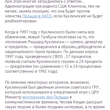
при этом многие затруднились с ответом. .
Администрация президента США Клинтона, тем не
менее, заняла позицию, что она будет против
членства
Польши в НАТО
, если Куклинский не будет
реабилитирован.
Когда в 1997 году с Куклинского были сняты все
обвинения, левый Трибуна посетовал на то, что
«полковник Рышард Куклински — шпион, дезертир
и предатель — превратился в образец добродетели и
национального героя правых». По данным опроса
1997 года, проведенного CBOS , 27 процентов
поляков считали Куклинского героем и 24 процента
— предателем (по сравнению с 12 и 24 процентами
соответственно в 1992 году).
По мнению некоторых историков, возможно,
Куклинский был двойным агентом советского ГРУ ,
который использовался в оперативной игре с ЦРУ.
Министр
внутренних дел Польши
в
коммунистические времена, Чеслав Кищак раскрыл
такую ​​теорию в более позднем интервью, в то время