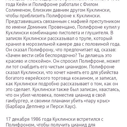
года Кейн и Полифроне работали с Филом
Солименом, близким давним другом Куклински,
чтобы приблизить Полифроне к Куклински.
Представившись связанным с мафией преступником
по имени Доминик Провенцано, Полифроне купил у
Куклински комбинацию пистолета и глушителя. В
записях Куклински рассказывал о трупе, который
хранил в морозильной камере два с половиной года.
Он сказал Полифрону, что предпочитает яд, сказав:
«Зачем вести себя беспорядочно? Ты делаешь это
красиво и спокойно». Он спросил Полифроне, может
ли тот снабдить его чистым цианидом. Полифроне
сказал Куклински, что хочет нанять его для убийства
богатого еврейского торговца кокаином, и записал,
как Куклински подробно рассказывает о том, как он
это сделает. Куклински также был записан, хвастаясь,
что он убил человека, поместив цианид в свой
гамбургер, и своими планами убить «пару крыс»
(Барбара Деппнер и Перси Хаус).
17 декабря 1986 года Куклински встретился с
Полифроном, чтобы получить цианид для