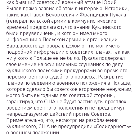
как бывший советский военный атташе Юрий
Рылев прямо заявил об этом в интервью. Историки,
такие как Павел Вечоркевич и Францишек Пухала
(генерал польской армии в коммунистические
времена) предполагают, что знания Куклинского
были преувеличены, и хотя он имел много
информации о Польской армии и организации
Варшавского договора в целом он не мог иметь
подробной информации о советских планах, так как
ни у кого в Польше ее не было. Пухала поддержал
свое мнение на официальных слушаниях по делу
Куклинского польскими прокурорами во время его
пересмотренного судебного процесса. Раскрытие
планов по введению военного положения в Польше,
которое сделало бы советское вторжение ненужным,
могло быть выгодным для советской стороны,
гарантируя, что США не будут застигнуты врасплох
введением военного положения и не предпримут
непредсказуемых действий против Советов.
Примечательно, что, несмотря на разоблачения
Куклинского, США не предупредили «Солидарность»
о военном положении