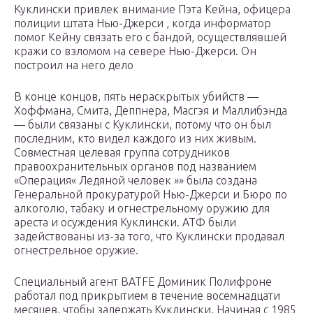
Куклински привлек внимание Пэта Кейна, офицера
полиции штата Нью-Джерси , когда информатор
помог Кейну связать его с бандой, осуществлявшей
кражи со взломом на севере Нью-Джерси. Он
построил на него дело
В конце концов, пять нераскрытых убийств —
Хоффмана, Смита, Деппнера, Масгэя и Маллибэнда
— были связаны с Куклински, потому что он был
последним, кто видел каждого из них живым.
Совместная целевая группа сотрудников
правоохранительных органов под названием
«Операция« Ледяной человек »» была создана
Генеральной прокуратурой Нью-Джерси и Бюро по
алкоголю, табаку и огнестрельному оружию для
ареста и осуждения Куклински. АТФ были
задействованы из-за того, что Куклински продавал
огнестрельное оружие.
Специальный агент BATFE Доминик Полифроне
работал под прикрытием в течение восемнадцати
месяцев, чтобы задержать Куклински. Начиная с 1985