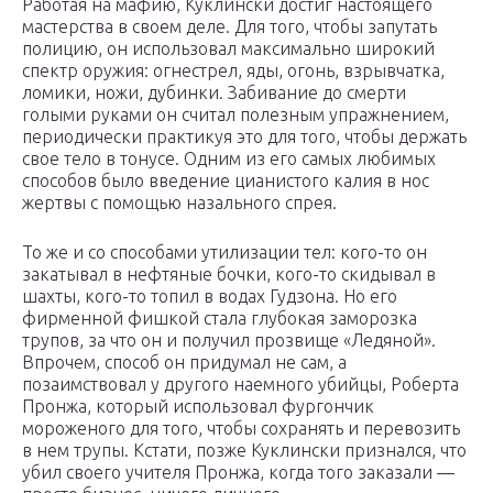
Работая на мафию, Куклински достиг настоящего
мастерства в своем деле. Для того, чтобы запутать
полицию, он использовал максимально широкий
спектр оружия: огнестрел, яды, огонь, взрывчатка,
ломики, ножи, дубинки. Забивание до смерти
голыми руками он считал полезным упражнением,
периодически практикуя это для того, чтобы держать
свое тело в тонусе. Одним из его самых любимых
способов было введение цианистого калия в нос
жертвы с помощью назального спрея.
То же и со способами утилизации тел: кого-то он
закатывал в нефтяные бочки, кого-то скидывал в
шахты, кого-то топил в водах Гудзона. Но его
фирменной фишкой стала глубокая заморозка
трупов, за что он и получил прозвище «Ледяной».
Впрочем, способ он придумал не сам, а
позаимствовал у другого наемного убийцы, Роберта
Пронжа, который использовал фургончик
мороженого для того, чтобы сохранять и перевозить
в нем трупы. Кстати, позже Куклински признался, что
убил своего учителя Пронжа, когда того заказали —