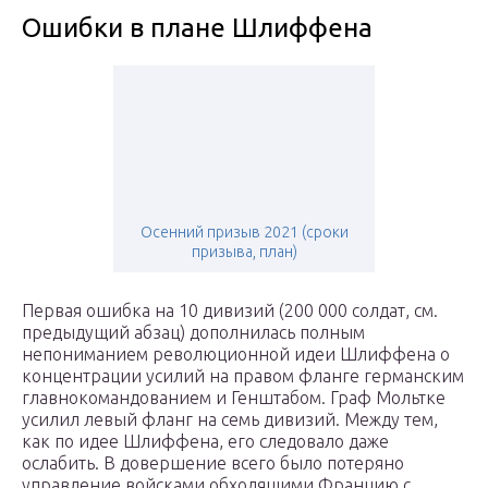
Ошибки в плане Шлиффена
Осенний призыв 2021 (сроки
призыва, план)
Первая ошибка на 10 дивизий (200 000 солдат, см.
предыдущий абзац) дополнилась полным
непониманием революционной идеи Шлиффена о
концентрации усилий на правом фланге германским
главнокомандованием и Генштабом. Граф Мольтке
усилил левый фланг на семь дивизий. Между тем,
как по идее Шлиффена, его следовало даже
ослабить. В довершение всего было потеряно
управление войсками обходящими Францию с