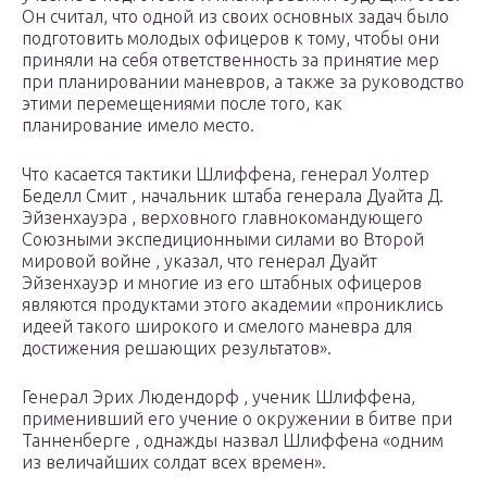
Он считал, что одной из своих основных задач было
подготовить молодых офицеров к тому, чтобы они
приняли на себя ответственность за принятие мер
при планировании маневров, а также за руководство
этими перемещениями после того, как
планирование имело место.
Что касается тактики Шлиффена, генерал Уолтер
Беделл Смит , начальник штаба генерала Дуайта Д.
Эйзенхауэра , верховного главнокомандующего
Союзными экспедиционными силами во Второй
мировой войне , указал, что генерал Дуайт
Эйзенхауэр и многие из его штабных офицеров
являются продуктами этого академии «прониклись
идеей такого широкого и смелого маневра для
достижения решающих результатов».
Генерал Эрих Людендорф , ученик Шлиффена,
применивший его учение о окружении в битве при
Танненберге , однажды назвал Шлиффена «одним
из величайших солдат всех времен».