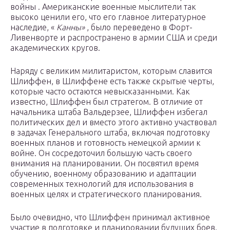
войны . Американские военные мыслители так
высоко ценили его, что его главное литературное
наследие, «
Канны»
, было переведено в Форт-
Ливенворте и распространено в армии США и среди
академических кругов.
Наряду с великим милитаристом, которым славится
Шлиффен, в Шлиффене есть также скрытые черты,
которые часто остаются невысказанными. Как
известно, Шлиффен был стратегом. В отличие от
начальника штаба Вальдерзее, Шлиффен избегал
политических дел и вместо этого активно участвовал
в задачах Генерального штаба, включая подготовку
военных планов и готовность немецкой армии к
войне. Он сосредоточил большую часть своего
внимания на планировании. Он посвятил время
обучению, военному образованию и адаптации
современных технологий для использования в
военных целях и стратегического планирования.
Было очевидно, что Шлиффен принимал активное
участие в подготовке и планировании будущих боев.