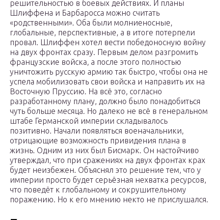
решительностью в боевых действиях. И планы
Шлиффена и Барбаросса можно считать
«родственными». Оба были молниеносные,
глобальные, перспективные, а в итоге потерпели
провал. Шлиффен хотел вести победоносную войну
на двух фронтах сразу. Первым делом разгромить
французские войска, а после этого полностью
уничтожить русскую армию так быстро, чтобы она не
успела мобилизовать свои войска и направить их на
Восточную Пруссию. На всё это, согласно
разработанному плану, должно было понадобиться
чуть больше месяца. Но далеко не всё в генеральном
штабе Германской империи складывалось
позитивно. Начали появляться военачальники,
отрицающие возможность привидения плана в
жизнь. Одним из них был Бисмарк. Он настойчиво
утверждал, что при сражениях на двух фронтах крах
будет неизбежен. Объяснял это решение тем, что у
империи просто будет серьёзная нехватка ресурсов,
что поведёт к глобальному и сокрушительному
поражению. Но к его мнению некто не прислушался.