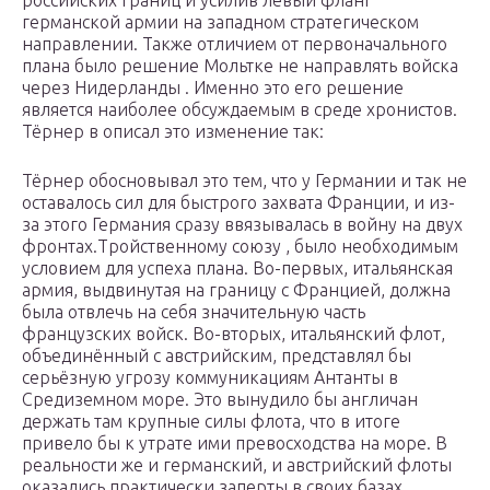
российских границ и усилив левый фланг
германской армии на западном стратегическом
направлении. Также отличием от первоначального
плана было решение Мольтке не направлять войска
через Нидерланды . Именно это его решение
является наиболее обсуждаемым в среде хронистов.
Тёрнер в описал это изменение так:
Тёрнер обосновывал это тем, что у Германии и так не
оставалось сил для быстрого захвата Франции, и из-
за этого Германия сразу ввязывалась в войну на двух
фронтах.Тройственному союзу , было необходимым
условием для успеха плана. Во-первых, итальянская
армия, выдвинутая на границу с Францией, должна
была отвлечь на себя значительную часть
французских войск. Во-вторых, итальянский флот,
объединённый с австрийским, представлял бы
серьёзную угрозу коммуникациям Антанты в
Средиземном море. Это вынудило бы англичан
держать там крупные силы флота, что в итоге
привело бы к утрате ими превосходства на море. В
реальности же и германский, и австрийский флоты
оказались практически заперты в своих базах.