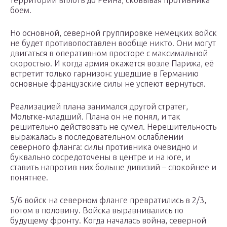
территории вплоть до Рейна, сковывая противника
боем.
Но основной, северной группировке немецких войск
не будет противопоставлен вообще никто. Они могут
двигаться в оперативном просторе с максимальной
скоростью. И когда армия окажется возле Парижа, её
встретит только гарнизон: ушедшие в Германию
основные французские силы не успеют вернуться.
Реализацией плана занимался другой стратег,
Мольтке-младший. Плана он не понял, и так
решительно действовать не сумел. Нерешительность
выражалась в последовательном ослаблении
северного фланга: силы противника очевидно и
буквально сосредоточены в центре и на юге, и
ставить напротив них больше дивизий – спокойнее и
понятнее.
5/6 войск на северном фланге превратились в 2/3,
потом в половину. Войска выравнивались по
будущему фронту. Когда началась война, северной