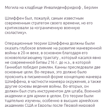
Могила на кладбище Инвалиденфридхоф , Берлин
Шлиффен был, пожалуй, самым известным
современным стратегом своего времени, но его
критиковали за «ограниченную военную
схоластику».
Операционные теории Шлиффена должны были
оказать глубокое влияние на развитие маневренной
войны в 20-м веке, в основном благодаря его
основополагающему трактату , который касался явно
не современной битвы 216 г. до н.э., в которой
Ганнибал победил римлян. Канны преследовали две
основные цели. Во-первых, это должно было
прояснить в письменной форме концепцию маневра
Шлиффена, в частности маневра окружения, а также
другие основы ведения войны. Во-вторых, он
должен был стать инструментом для штаба, Военной
академии и для армии в целом. Его теории были
тщательно изучены, особенно в высших армейских
академиях США и Европы после Первой мировой