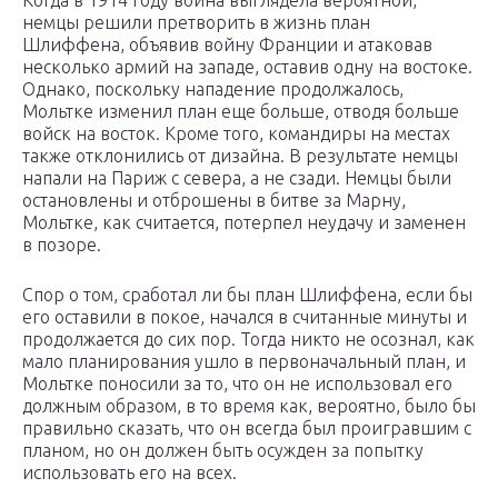
Когда в 1914 году война выглядела вероятной,
немцы решили претворить в жизнь план
Шлиффена, объявив войну Франции и атаковав
несколько армий на западе, оставив одну на востоке.
Однако, поскольку нападение продолжалось,
Мольтке изменил план еще больше, отводя больше
войск на восток. Кроме того, командиры на местах
также отклонились от дизайна. В результате немцы
напали на Париж с севера, а не сзади. Немцы были
остановлены и отброшены в битве за Марну,
Мольтке, как считается, потерпел неудачу и заменен
в позоре.
Спор о том, сработал ли бы план Шлиффена, если бы
его оставили в покое, начался в считанные минуты и
продолжается до сих пор. Тогда никто не осознал, как
мало планирования ушло в первоначальный план, и
Мольтке поносили за то, что он не использовал его
должным образом, в то время как, вероятно, было бы
правильно сказать, что он всегда был проигравшим с
планом, но он должен быть осужден за попытку
использовать его на всех.