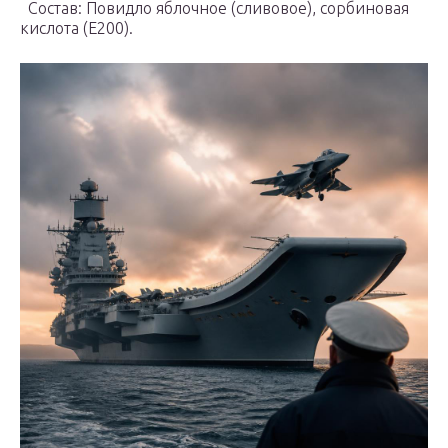
Состав: Повидло яблочное (сливовое), сорбиновая
кислота (Е200).