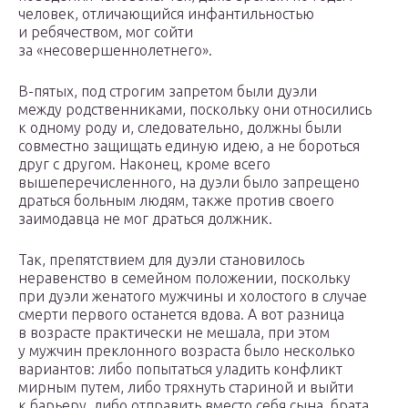
человек, отличающийся инфантильностью
и ребячеством, мог сойти
за «несовершеннолетнего».
В-пятых, под строгим запретом были дуэли
между родственниками, поскольку они относились
к одному роду и, следовательно, должны были
совместно защищать единую идею, а не бороться
друг с другом. Наконец, кроме всего
вышеперечисленного, на дуэли было запрещено
драться больным людям, также против своего
заимодавца не мог драться должник.
Так, препятствием для дуэли становилось
неравенство в семейном положении, поскольку
при дуэли женатого мужчины и холостого в случае
смерти первого останется вдова. А вот разница
в возрасте практически не мешала, при этом
у мужчин преклонного возраста было несколько
вариантов: либо попытаться уладить конфликт
мирным путем, либо тряхнуть стариной и выйти
к барьеру, либо отправить вместо себя сына, брата,