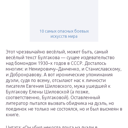
10 самых опасных боевых
искусств мира
Этот чрезвычайно весёлый, может быть, самый
весёлый текст Булгакова — сущее издевательство
над бомондом 1930–х годов в СССР. Досталось
многим: и Немировичу–Данченко, и Станиславскому,
и Добронравову. А вот иронические упоминания
дуэли, судя по всему, отсылают нас к личности
писателя Евгения Шиловского, мужа ушедшей к
Булгакову Елены Шиловской (а позже,
соответственно, Булгаковой). Оставленный
литератор пытался вызвать обидчика на дуэль, но
поединок не только не состоялся, но и был высмеян в
книге.
Цитата: «Он убил некогда друга на дуэли в