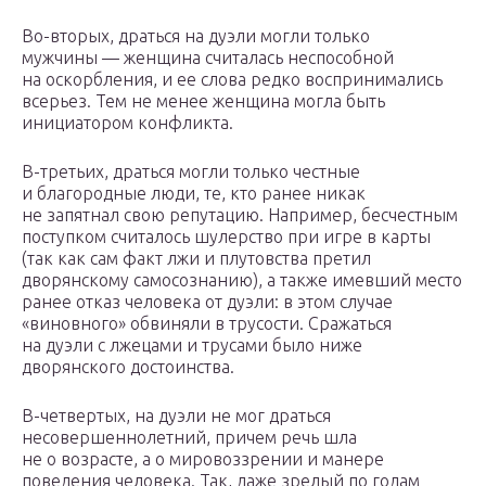
Во-вторых, драться на дуэли могли только
мужчины — женщина считалась неспособной
на оскорбления, и ее слова редко воспринимались
всерьез. Тем не менее женщина могла быть
инициатором конфликта.
В-третьих, драться могли только честные
и благородные люди, те, кто ранее никак
не запятнал свою репутацию. Например, бесчестным
поступком считалось шулерство при игре в карты
(так как сам факт лжи и плутовства претил
дворянскому самосознанию), а также имевший место
ранее отказ человека от дуэли: в этом случае
«виновного» обвиняли в трусости. Сражаться
на дуэли с лжецами и трусами было ниже
дворянского достоинства.
В-четвертых, на дуэли не мог драться
несовершеннолетний, причем речь шла
не о возрасте, а о мировоззрении и манере
поведения человека. Так, даже зрелый по годам