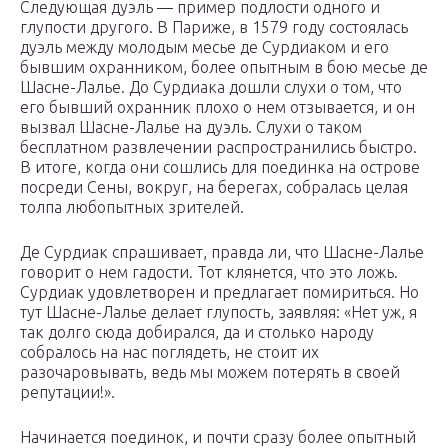
Следующая дуэль — пример подлости одного и
глупости другого. В Париже, в 1579 году состоялась
дуэль между молодым месье де Сурдиаком и его
бывшим охранником, более опытным в бою месье де
Шасне-Лалье. До Сурдиака дошли слухи о том, что
его бывший охранник плохо о нем отзывается, и он
вызвал Шасне-Лалье на дуэль. Слухи о таком
бесплатном развлечении распространились быстро.
В итоге, когда они сошлись для поединка на острове
посреди Сены, вокруг, на берегах, собралась целая
толпа любопытных зрителей.
Де Сурдиак спрашивает, правда ли, что Шасне-Лалье
говорит о нем гадости. Тот клянется, что это ложь.
Сурдиак удовлетворен и предлагает помириться. Но
тут Шасне-Лалье делает глупость, заявляя: «Нет уж, я
так долго сюда добирался, да и столько народу
собралось на нас поглядеть, не стоит их
разочаровывать, ведь мы можем потерять в своей
репутации!».
Начинается поединок, и почти сразу более опытный