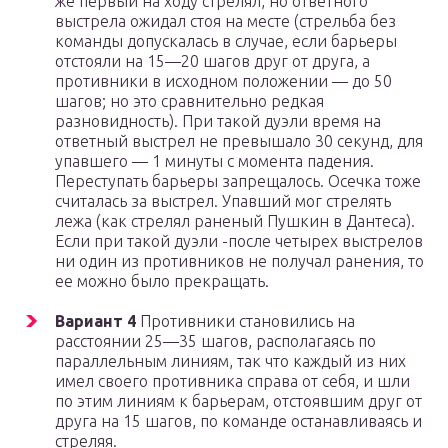
же первый на ходу стрелял, но ответного
выстрела ожидал стоя на месте (стрельба без
команды допускалась в случае, если барьеры
отстояли на 15—20 шагов друг от друга, а
противники в исходном положении — до 50
шагов; но это сравнительно редкая
разновидность). При такой дуэли время на
ответный выстрел не превышало 30 секунд, для
упавшего — 1 минуты с момента падения.
Переступать барьеры запрещалось. Осечка тоже
считалась за выстрел. Упавший мог стрелять
лежа (как стрелял раненый Пушкин в Дантеса).
Если при такой дуэли -после четырех выстрелов
ни один из противников не получал ранения, то
ее можно было прекращать.
Вариант 4
Противники становились на
расстоянии 25—35 шагов, располагаясь по
параллельным линиям, так что каждый из них
имел своего противника справа от себя, и шли
по этим линиям к барьерам, отстоявшим друг от
друга на 15 шагов, по команде останавливаясь и
стреляя.