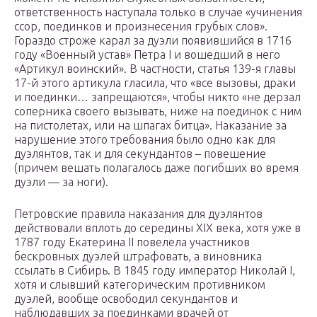
ответственность наступала только в случае «учинения
ссор, поединков и произнесения грубых слов».
Гораздо строже карал за дуэли появившийся в 1716
году «Военный устав» Петра I и вошедший в него
«Артикул воинский». В частности, статья 139-я главы
17-й этого артикула гласила, что «все вызовы, драки
и поединки… запрещаются», чтобы никто «не дерзал
соперника своего вызывать, ниже на поединок с ним
на пистолетах, или на шпагах битца». Наказание за
нарушение этого требования было одно как для
дуэлянтов, так и для секундантов – повешение
(причем вешать полагалось даже погибших во время
дуэли — за ноги).
Петровские правила наказания для дуэлянтов
действовали вплоть до середины XIX века, хотя уже в
1787 году Екатерина II повелела участников
бескровных дуэлей штрафовать, а виновника
ссылать в Сибирь. В 1845 году император Николай I,
хотя и слывший категорическим противником
дуэлей, вообще освободил секундантов и
наблюдавших за поединками врачей от