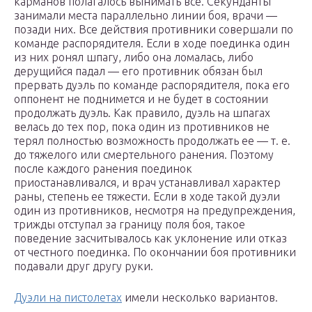
карманов полагалось вынимать все. Секунданты
занимали места параллельно линии боя, врачи —
позади них. Все действия противники совершали по
команде распорядителя. Если в ходе поединка один
из них ронял шпагу, либо она ломалась, либо
дерущийся падал — его противник обязан был
прервать дуэль по команде распорядителя, пока его
оппонент не поднимется и не будет в состоянии
продолжать дуэль. Как правило, дуэль на шпагах
велась до тех пор, пока один из противников не
терял полностью возможность продолжать ее — т. е.
до тяжелого или смертельного ранения. Поэтому
после каждого ранения поединок
приостанавливался, и врач устанавливал характер
раны, степень ее тяжести. Если в ходе такой дуэли
один из противников, несмотря на предупреждения,
трижды отступал за границу поля боя, такое
поведение засчитывалось как уклонение или отказ
от честного поединка. По окончании боя противники
подавали друг другу руки.
Дуэли на пистолетах
имели несколько вариантов.