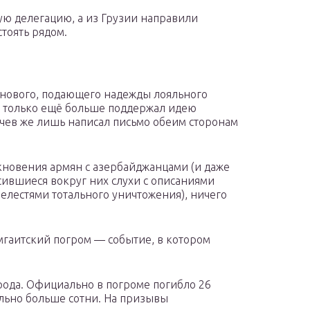
ую делегацию, а из Грузии направили
тоять рядом.
а нового, подающего надежды лояльного
— только ещё больше поддержал идею
чев же лишь написал письмо обеим сторонам
кновения армян с азербайджанцами (и даже
сившиеся вокруг них слухи с описаниями
релестями тотального уничтожения), ничего
гаитский погром — событие, в котором
ода. Официально в погроме погибло 26
льно больше сотни. На призывы