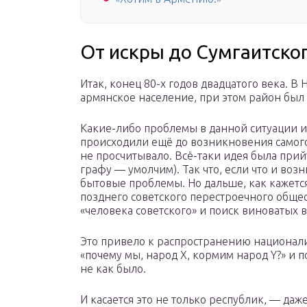
От искры до Сумгаитско
Итак, конец 80-х годов двадцатого века. В
армянское население, при этом район был
Какие-либо проблемы в данной ситуации 
происходили ещё до возникновения самого
не просчитывало. Всё-таки идея была прий
графу — умолчим). Так что, если что и воз
бытовые проблемы. Но дальше, как кажется
позднего советского перестроечного обще
«человека советского» и поиск виноватых 
Это привело к распространению национали
«почему мы, народ X, кормим народ Y?» и 
не как было.
И касается это не только республик, — да