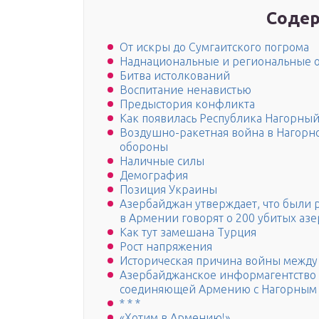
Содер
От искры до Сумгаитского погрома
Наднациональные и региональные 
Битва истолкований
Воспитание ненавистью
Предыстория конфликта
Как появилась Республика Нагорный
Воздушно-ракетная война в Нагорно
обороны
Наличные силы
Демография
Позиция Украины
Азербайджан утверждает, что были 
в Армении говорят о 200 убитых аз
Как тут замешана Турция
Рост напряжения
Историческая причина войны межд
Азербайджанское информагентство с
соединяющей Армению с Нагорным
* * *
«Хотим в Армению!»