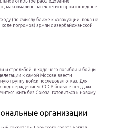
льное открытое расследование
от, максимально засекретить произошедшее.
ходу (по смыслу ближе к «эвакуации, пока не
в ходе погромов) армян с азербайджанской
и и стрельбой, в ходе чего погибли и бойцы
делегации к самой Москве ввести
ую группу войск последовал отказ. Для
м подтверждением: СССР больше нет, даже
учиться жить без Союза, готовиться к новому
иональные организации
ный секретарь Тюркского совета Багдад