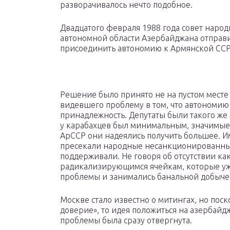
разворачивалось нечто подобное.
Двадцатого февраля 1988 года совет наро
автономной области Азербайджана отправ
присоединить автономию к Армянской ССР
Решение было принято не на пустом месте
видевшего проблему в том, что автономию
принадлежность. Депутаты были такого же 
у карабахцев был минимальным, значимые п
АрССР они надеялись получить большее. И
пресекали народные несанкционированные
поддерживали. Не говоря об отсутствии ка
радикализирующимся ячейкам, которые уж
проблемы и занимались банальной добыче
Москве стало известно о митингах, но пос
доверие», то идея положиться на азербай
проблемы была сразу отвергнута.