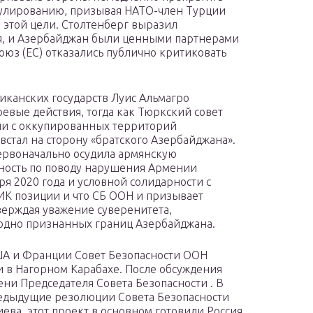
егулированию, призывая НАТО-член Турции
 этой цели. Столтенберг выразил
ия, и Азербайджан были ценными партнерами
оюз (ЕС) отказались публично критиковать
канских государств Луис Альмагро
евые действия, тогда как Тюркский совет
ии с оккупированных территорий
встал на сторону «братского Азербайджана».
ервоначально осудила армянскую
нность по поводу нарушения Армении
я 2020 года и условной солидарности с
ИК позиции и что СБ ООН и призывает
ерждая уважение суверенитета,
одно признанных границ Азербайджана.
США и Франции Совет Безопасности ООН
и в Нагорном Карабахе. После обсуждения
ни Председателя Совета Безопасности . В
редыдущие резолюции Совета Безопасности
ева, этот проект в основном готовили Россия