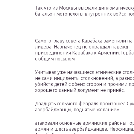
Так что из Москвы выслали дипломатическ
батальон мотопехоты внутренних войск пос
Самого главу совета Карабаха заменили н
лидера. Назначенец не оправдал надежд 
присоединения Карабаха к Армении. Горба
с общим посылом
Учитывая уже начавшиеся этнические стол
не сами инциденты столкновений, а разно
убийств детей с обеих сторон и прочими п
хорошего данный документ не принёс.
Двадцать седьмого февраля произошёл Сум
азербайджанцы, поднятые желанием
атаковали основные армянские районы гор
армян и шесть азербайджанцев. Неофициа