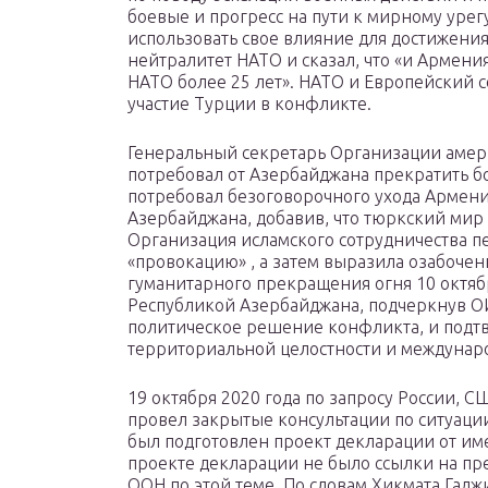
боевые и прогресс на пути к мирному ур
использовать свое влияние для достижения
нейтралитет НАТО и сказал, что «и Армен
НАТО более 25 лет». НАТО и Европейский с
участие Турции в конфликте.
Генеральный секретарь Организации амери
потребовал от Азербайджана прекратить бо
потребовал безоговорочного ухода Армен
Азербайджана, добавив, что тюркский мир 
Организация исламского сотрудничества п
«провокацию» , а затем выразила озабоче
гуманитарного прекращения огня 10 октябр
Республикой Азербайджана, подчеркнув О
политическое решение конфликта, и подтв
территориальной целостности и междунар
19 октября 2020 года по запросу России, 
провел закрытые консультации по ситуаци
был подготовлен проект декларации от име
проекте декларации не было ссылки на п
ООН по этой теме. По словам Хикмата Гаджи