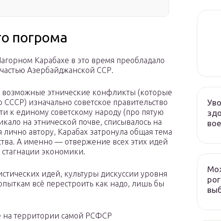
го погрома
 Нагорном Карабахе в это время преобладало
 частью Азербайджанской ССР.
и возможные этнические конфликты (которые
Уво
 СССР) изначально советское правительство
ти к единому советскому народу (про пятую
здо
никало на этнической почве, списывалось на
во
 лично автору, Карабах затронула общая тема
ства. А именно — отвержение всех этих идей
в стагнации экономики.
Мож
стических идей, культуры дискуссии уровня
рог
попыткам всё перестроить как надо, лишь бы
выб
же на территории самой РСФСР