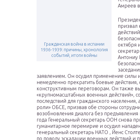
Амреев в
Президен
призвал 
действий
безопасн
Гражданская война в испании
октября 
1936-1939: причины, хронология
секрета
событий, итоги войны
Антониу 
безопасн
заседани
заявлением. Он осудил применение силы и
немедленно прекратить боевые действия, 
конструктивным переговорам. Он также вы
«крупномасштабных военных действий», со
последствий для гражданского населения,
роли» ОБСЕ, призвав обе стороны сотрудни
возобновления диалога без предъявления п
года Генеральный секретарь ООН снова п
гуманитарное перемирие и осудил нападен
генеральный секретарь НАТО , Йенс Столт
по поводу эскалации военных действий и 