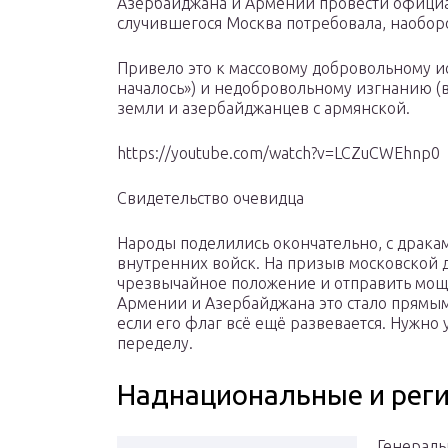
Азербайджана и Армении провести официа
случившегося Москва потребовала, наобор
Привело это к массовому добровольному ис
началось») и недобровольному изгнанию (
земли и азербайджанцев с армянской.
https://youtube.com/watch?v=LCZuCWEhnp0
Свидетельство очевидца
Народы поделились окончательно, с дракам
внутренних войск. На призыв московской 
чрезвычайное положение и отправить мощн
Армении и Азербайджана это стало прямы
если его флаг всё ещё развевается. Нужно 
переделу.
Наднациональные и рег
Генераль