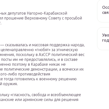
Осо
свя
дных депутатов Нагорно-Карабахской
ил прошение Верховному Совету с просьбой
.
Уво
год
 — сказывалась и массовая поддержка народа,
 целенаправленно «гнобят» за этническую
мнения, поскольку в АзССР политический вес
осты им не предоставлялись, и в составе
менно поэтому в Карабахе никак не
 политические демонстрации, а всячески их
кого-либо противодействия
е тогда готовились к военному решению
й оружия.
кольку «гласность, свобода и всеобъемлющее
джанские или армянские силы для решения