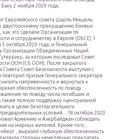
 Баку 2 ноября 2020 года.
т Европейского совета Шарль Мишель
к двустороннему прекращению боевых
, как это сделали Организация по
ости и сотрудничеству в Европе (ОБСЕ) 1
и 5 октября 2020 года, и Генеральный
рь Организации Объединенных Наций
Гутерриш, за которым последовал Совет
ости ООН (СБ ООН). После закрытого
я Совета Совет Безопасности выступил с
 повторил призыв Генерального секретаря
снизить напряженность и вернуться к
разил обеспокоенность по поводу
жаление по поводу числа погибших и
 а также полную поддержку «центральной
чать в целях безотлагательного
редварительных условий. . 18 октября 2020
ризвал Армению и Азербайджан соблюдать
ия на мирных жителей. Кроме того ,
енберг , выразил глубокую обеспокоенность
призвала стороны немедленно прекратить