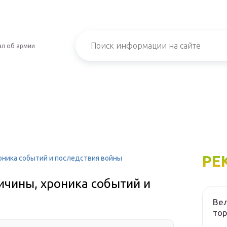
л об армии
РЕ
оника событий и последствия войны
ичины, хроника событий и
Вел
то