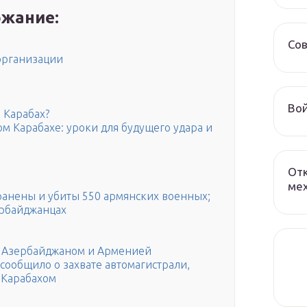
жание:
Сов
организации
Вой
 Карабах?
м Карабахе: уроки для будущего удара и
От
мех
ранены и убиты 550 армянских военных;
ербайджанцах
у Азербайджаном и Арменией
ообщило о захвате автомагистрали,
 Карабахом