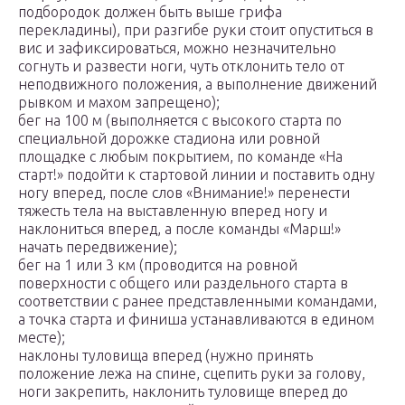
подбородок должен быть выше грифа
перекладины), при разгибе руки стоит опуститься в
вис и зафиксироваться, можно незначительно
согнуть и развести ноги, чуть отклонить тело от
неподвижного положения, а выполнение движений
рывком и махом запрещено);
бег на 100 м (выполняется с высокого старта по
специальной дорожке стадиона или ровной
площадке с любым покрытием, по команде «На
старт!» подойти к стартовой линии и поставить одну
ногу вперед, после слов «Внимание!» перенести
тяжесть тела на выставленную вперед ногу и
наклониться вперед, а после команды «Марш!»
начать передвижение);
бег на 1 или 3 км (проводится на ровной
поверхности с общего или раздельного старта в
соответствии с ранее представленными командами,
а точка старта и финиша устанавливаются в едином
месте);
наклоны туловища вперед (нужно принять
положение лежа на спине, сцепить руки за голову,
ноги закрепить, наклонить туловище вперед до