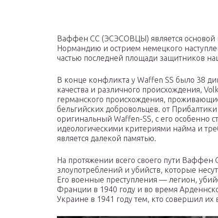
Ваффен СС (ЭСЭСОВЦЫ) является основой 
Нормандию и острием немецкого наступлен
частью последней площади защитников нац
В конце конфликта у Waffen SS было 38 ди
качества и различного происхождения, Vol
германского происхождения, проживающие
бельгийских добровольцев. от Прибалтики 
оригинальный Waffen-SS, с его особенно 
идеологическими критериями найма и треб
является далекой памятью.
На протяжении всего своего пути Ваффен 
злоупотреблений и убийств, которые несут
Его военные преступления — легион, уби
Франции в 1940 году и во время Арденнско
Украине в 1941 году тем, кто совершил их 