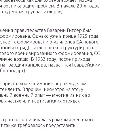
ия возникающих проблем. В начале 20-х годов
«штурмовая группа Гитлера»,
ржения правительства Баварии Гитлер был
сформирована. Однако уже в конце 1925 года,
ступает к формированию из членов СА нового
ранный отряд). Гитлер четко структурировал
ссового военизированного формирования, СС
лично вождю. В 1933 году, после прихода
лена Гвардия канцлера, названная Гвардейским
йбштандарт)
 — пристальное внимание первым делом
ендента. Впрочем, несмотря на это, у
льный военный опыт — многие из них во
х частях или партизанских отрядах
 строго ограничивалась рамками жестокого
т также требовалось предоставить