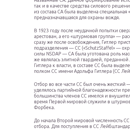
так и в качестве средства силового решен
из состава СА была выделена специальная 
предназначавшаяся для охраны вождя.
В 1923 году после неудачной попытки све
арестован, а его «штурмовая группа» — ра
сразу же после освобождения, Гитлер при
подразделения — СС («SchutzStaffel» — ох
силы NSDAP — СА была уготована роль ма
же являлась элитной гвардией, преданной 
Гитлера к власти, в составе СС была выде
полком СС имени Адольфа Гитлера (СС Ле
Отбор во все части СС был очень жесткий
уделялось партийной благонадежности прет
большинства членов СС имелся и внушите
время Первой мировой служили в штурмовы
Форбека.
До начала Второй мировой численность СС
отбора. Для поступления в СС Лейбштандар