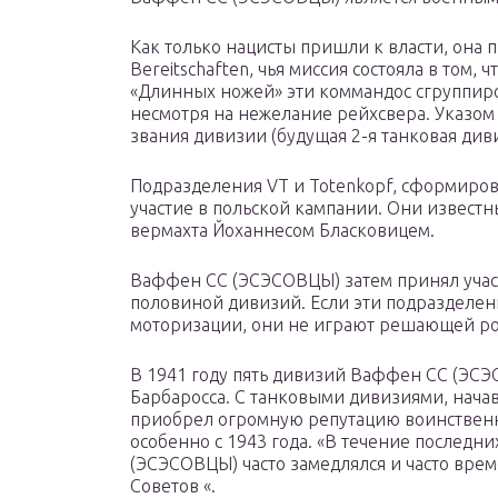
Как только нацисты пришли к власти, она 
Bereitschaften, чья миссия состояла в том,
«Длинных ножей» эти коммандос сгруппиров
несмотря на нежелание рейхсвера. Указом
звания дивизии (будущая 2-я танковая див
Подразделения VT и Totenkopf, сформиро
участие в польской кампании. Они извест
вермахта Йоханнесом Бласковицем.
Ваффен СС (ЭСЭСОВЦЫ) затем принял участ
половиной дивизий. Если эти подразделе
моторизации, они не играют решающей ро
В 1941 году пять дивизий Ваффен СС (ЭС
Барбаросса. С танковыми дивизиями, нач
приобрел огромную репутацию воинственн
особенно с 1943 года. «В течение последн
(ЭСЭСОВЦЫ) часто замедлялся и часто вре
Советов «.