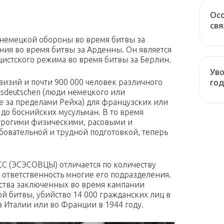
Осо
свя
немецкой обороны во время битвы за
ия во время битвы за Арденны. Он является
истского режима во время битвы за Берлин.
Уво
год
визий и почти 900 000 человек различного
ksdeutschen (люди немецкого или
 за пределами Рейха) для французских или
до боснийских мусульман. В то время
строгими физическими, расовыми и
овательной и трудной подготовкой, теперь
СС (ЭСЭСОВЦЫ) отличается по количеству
 ответственность многие его подразделения.
йства заключенных во время кампании
й битвы, убийство 14 000 гражданских лиц в
в Италии или во Франции в 1944 году.