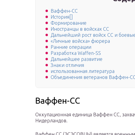
Ваффен-СС
История[]
Формирование
Иностранцы в войсках СС
Дальнейший рост войск СС и боевы
«Личные войска» фюрера
Ранние операции
Разработка Waffen-SS
Дальнейшее развитие
Знаки отличия
использованная литература
Объединения ветеранов Ваффен-СС
Ваффен-СС
Оккупационная единица Ваффен СС, захва
Нидерландов.
Ваффен СС (ЭСЭСОВЦЫ) является военным