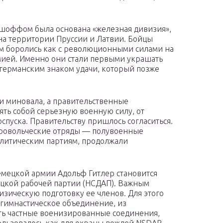
ишоффом была основана «железная дивизия»,
на территории Пруссии и Латвии. Бойцы
м боролись как с революционными силами на
рмией. Именно они стали первыми украшать
германским знаком удачи, который позже
ии миновала, а правительственные
ять собой серьезную военную силу, от
спуска. Правительству пришлось согласиться.
ровольческие отряды — полувоенные
литическим партиям, продолжали
мецкой армии Адольф Гитлер становится
цкой рабочей партии (НСДАП). Важным
зическую подготовку ее членов. Для этого
гимнастическое объединение, из
ть частные военизированные соединения,
льзовалось как для охраны вождей NSDAP,