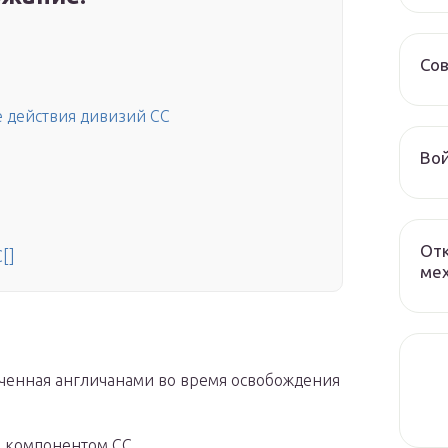
Сов
е действия дивизий СС
Вой
От
[]
мех
ченная англичанами во время освобождения
 компонентом СС.