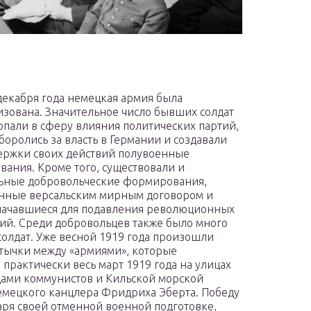
декабря года немецкая армия была
зована. Значительное число бывших солдат
опали в сферу влияния политических партий,
боролись за власть в Германии и создавали
ержки своих действий полувоенные
ания. Кроме того, существовали и
ьные добровольческие формирования,
нные версальским мирным договором и
начавшиеся для подавления революционных
ий. Среди добровольцев также было много
олдат. Уже весной 1919 года произошли
тычки между «армиями», которые
практически весь март 1919 года на улицах
дами коммунистов и Кильской морской
емецкого канцлера Фридриха Эберта. Победу
ря своей отменной военной подготовке,