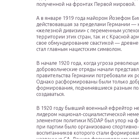
полученной на фронтах Первой мировой.
А в январе 1919 года майором Йозефом Б
действовавшая за пределами Германии — 
«железной дивизии» с переменным успехо
территории этих стран, так и с Красной а
свое обмундирование свастикой — древне
стал главным нацистским символом.
В начале 1920 года, когда угроза революц
добровольческие отряды начали представл
правительства Германии потребовали их ро
Однако расформированы были только доб
формирования, подчинявшиеся разным по
создаваться.
В 1920 году бывший военный ефрейтор не
лидером национал-социалистической неме
элементом политики NSDAP был упор на фи
при партии было организовано спортивно-
воспитанников которого стали формирова
названные СА. Данное формирование испо