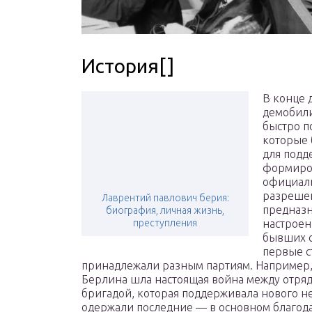
История[]
В конце 
демобили
быстро п
которые 
для подд
формиров
официал
разреше
Лаврентий павлович берия:
предназ
биография, личная жизнь,
преступления
настроен
бывших с
первые с
принадлежали разным партиям. Например, 
Берлина шла настоящая война между отря
бригадой, которая поддерживала нового н
одержали последние — в основном благода