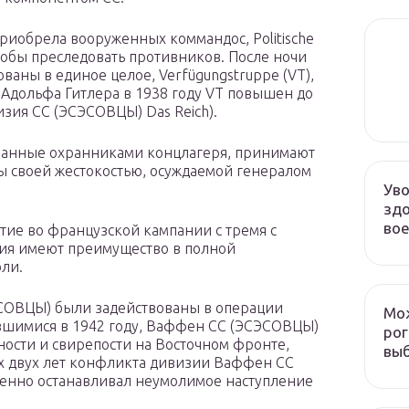
приобрела вооруженных коммандос, Politische
 чтобы преследовать противников. После ночи
аны в единое целое, Verfügungstruppe (VT),
 Адольфа Гитлера в 1938 году VT повышен до
изия СС (ЭСЭСОВЦЫ) Das Reich).
ванные охранниками концлагеря, принимают
ны своей жестокостью, осуждаемой генералом
Уво
здо
во
ие во французской кампании с тремя с
ния имеют преимущество в полной
ли.
ЭСОВЦЫ) были задействованы в операции
Мож
авшимися в 1942 году, Ваффен СС (ЭСЭСОВЦЫ)
рог
ости и свирепости на Восточном фронте,
выб
их двух лет конфликта дивизии Ваффен СС
менно останавливал неумолимое наступление