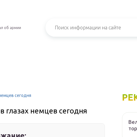
л об армии
РЕ
 немцев сегодня
 в глазах немцев сегодня
Вел
то
жание: