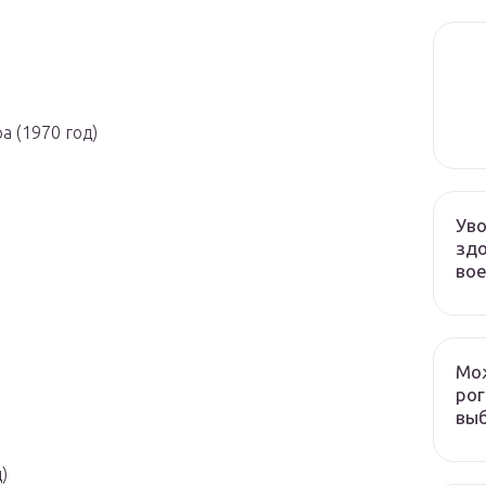
 (1970 год)
Уво
здо
во
Мож
рог
выб
)