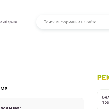
л об армии
РЕ
ьма
Вел
то
жание: