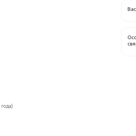
Вас
Осо
свя
 года)