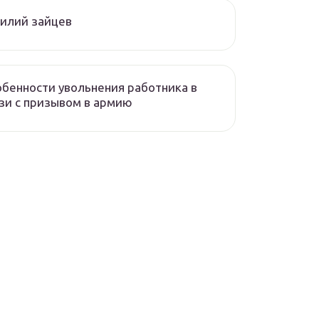
илий зайцев
бенности увольнения работника в
зи с призывом в армию