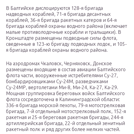
В Балтийске дислоцируются 128-я бригада
надводных кораблей, 71-я бригада десантных
кораблей, 36-я бригада ракетных катеров и 64-я
бригада кораблей охраны водного района (включает
малые противолодочные корабли и тральщики). В
Кронштадте размещены подводные силы флота,
сведенные в 123-ю бригаду подводных лодок, и 105-
я бригада кораблей охраны водного района.
На аэродромах Чкаловск, Черняховск, Донское
размещены входящие в состав авиации Балтийского
флота части, вооруженные истребителями Су-27,
бомбардировщиками Су-24М, разведчиками
Су-24МР, вертолетами Ми-8, Ми-24, Ка-27, Ка-29.
Мощная группировка береговых войск Балтийского
флота сосредоточена в Калининградской области:
336-я бригада морской пехоты, 79-я мотострелковая
бригада, 7-й отдельный мотострелковый полк, 152-я
ракетная и 25-я береговая ракетная бригады, 244-я
артиллерийская бригада, 22-й отдельный зенитный
ракетный полк и ряд других более мелких частей.