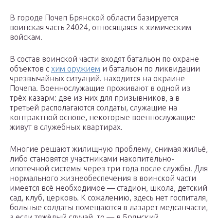
В городе Почеп Брянской области базируется
воинская часть 24024, относящаяся к химическим
войскам.
В состав воинской части входят батальон по охране
объектов с
хим оружием
и батальон по ликвидации
чрезвычайных ситуаций. находится на окраине
Почепа. Военнослужащие проживают в одной из
трёх казарм: две из них для призывников, а в
третьей располагаются солдаты, служащие на
контрактной основе, некоторые военнослужащие
живут в служебных квартирах.
Многие решают жилищную проблему, снимая жильё,
либо становятся участниками накопительно-
ипотечной системы через три года после службы. Для
нормального жизнеобеспечения в воинской части
имеется всё необходимое — стадион, школа, детский
сад, клуб, церковь. К сожалению, здесь нет госпиталя,
больные солдаты помещаются в лазарет медсанчасти,
а если тяжёлый случай, то — в Брянский