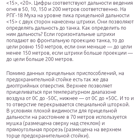
<15>, <20>. Цифры соответствуют дальности ведения
огня в 50, 10, 150 и 200 метров соответственно. На
РПГ-18 Муха на уровне пика прицельной дальности
<15> с двух сторон нанесены штрихи. Они позволяют
определять дальность до танка. Как определить по
ним дальность? Если горизонтальные штрихи
попадают во фронтальную проекцию танка, то до
цели ровно 150 метров, если они меньше — до цели
менее 150 метров, если штрихи больше проекции —
до цели больше 200 метров.
Помимо данных прицельных приспособлений, на
предохранительной стойке есть так же два
диоптрийных отверстия. Верхнее позволяет
прицеливаться при температурном диапазоне
воздуха от 0С до -50С, нижнее — от 0С до +50С. И то и
то отверстие перекрывается специальной шторкой.
В условиях плохой видимости для прицельной
дальности на расстояние в 70 метров используется
мушка (размещена сверху над стеклом) и
прямоугольная прорезь (размещена на верхнем
торце предохранительной стойки).