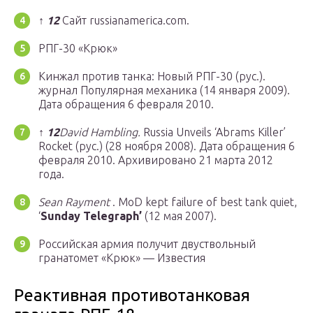
↑
1
2
Сайт russianamerica.com.
РПГ-30 «Крюк»
Кинжал против танка: Новый РПГ-30 (рус.).
журнал Популярная механика (14 января 2009).
Дата обращения 6 февраля 2010.
↑
1
2
David Hambling.
Russia Unveils ‘Abrams Killer’
Rocket (рус.) (28 ноября 2008). Дата обращения 6
февраля 2010. Архивировано 21 марта 2012
года.
Sean Rayment
. MoD kept failure of best tank quiet,
‘
Sunday Telegraph’
(12 мая 2007).
Российская армия получит двуствольный
гранатомет «Крюк» — Известия
Реактивная противотанковая