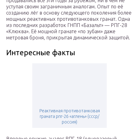
продавались все эти годы за рубежом, ни в чём не
уступая своим заграничным аналогам. Опыт по её
созданию лёг в основу следующего поколения более
мощных реактивных противотанковых гранат. Одна
из последних разработок ГНПП «Базальт» — РПГ-28
«Клюква». Её мощной гранате «по зубам» даже
метровая броня, прикрытая динамической защитой.
Интересные факты
Реактивная противотанковая
граната рпг-26 «аглень» (ссср/
россия)
Впервые оружие-аналог РПГ-18 (одноразовый