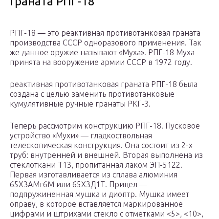
граната РПГ-18
РПГ-18 — это реактивная противотанковая граната
производства СССР одноразового применения. Так
же данное оружие называют «Муха». РПГ-18 Муха
принята на вооружение армии СССР в 1972 году.
реактивная противотанковая граната РПГ-18 была
создана с целью заменить противотанковые
кумулятивные ручные гранаты РКГ-3.
Теперь рассмотрим конструкцию РПГ-18. Пусковое
устройство «Мухи» — гладкоствольная
телескопическая конструкция. Она состоит из 2-х
труб: внутренней и внешней. Вторая выполнена из
стеклоткани Т13, пропитанная лаком ЭП-5122.
Первая изготавливается из сплава алюминия
65Х3АМг6М или 65Х3Д1Т. Прицел —
подпружиненная мушка и диоптр. Мушка имеет
оправу, в которое вставляется маркированное
цифрами и штрихами стекло с отметками <5>, <10>,