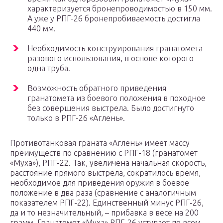
характеризуется бронепроводимостью в 150 мм.
А уже у РПГ-26 бронепробиваемость достигла
440 мм.
Необходимость конструирования гранатомета
разового использования, в основе которого
одна труба.
Возможность обратного приведения
гранатомета из боевого положения в походное
без совершения выстрела. Было достигнуто
только в РПГ-26 «Аглень».
Противотанковая граната «Аглень» имеет массу
преимуществ по сравнению с РПГ-18 (гранатомет
«Муха»), РПГ-22. Так, увеличена начальная скорость,
расстояние прямого выстрела, сократилось время,
необходимое для приведения оружия в боевое
положение в два раза (сравнение с аналогичным
показателем РПГ-22). Единственный минус РПГ-26,
да и то незначительный, – прибавка в весе на 200
грамм. Гранатомет «Муха» РПГ-26 уступает по всем