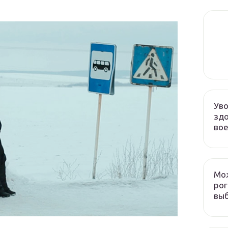
Уво
здо
во
Мож
рог
выб