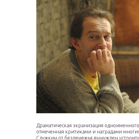
Драматическая экранизация одноименного
отмеченная критиками и наградами многи
Служкин от безденежья вынужден устроит