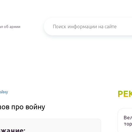
л об армии
РЕ
ойну
мов про войну
Вел
то
жание: