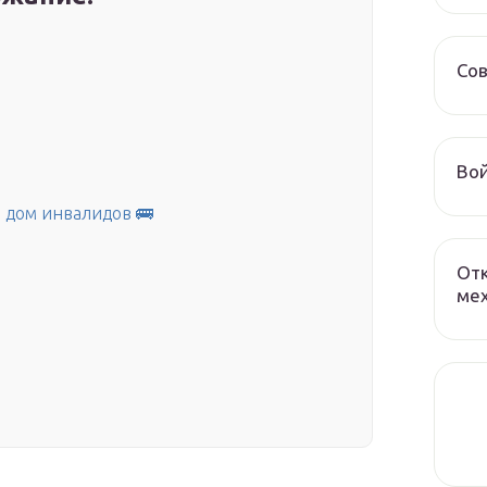
Сов
Вой
в дом инвалидов 🚌
От
мех