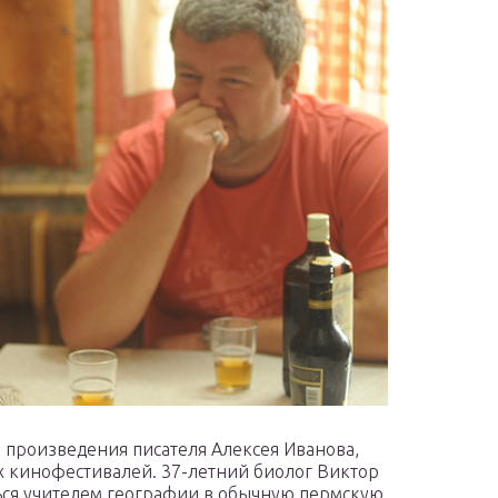
 произведения писателя Алексея Иванова,
х кинофестивалей. 37-летний биолог Виктор
ься учителем географии в обычную пермскую