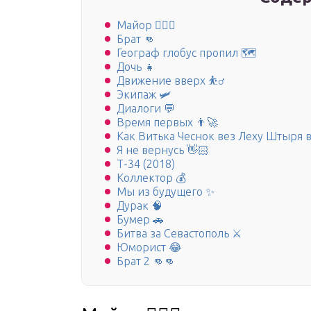
Майор 👮🏻‍♂️
Брат 👊
Географ глобус пропил 🗺
Дочь 👧
Движение вверх ⛹️‍♂️
Экипаж 🛩
Диалоги 💬
Время первых 👨‍🚀
Как Витька Чеснок вез Леху Штыря 
Я не вернусь 👋🏻
Т-34 (2018)
Коллектор 💰
Мы из будущего ✨
Дурак 🧠
Бумер 🚗
Битва за Севастополь ⚔️
Юморист 😂
Брат 2 👊👊