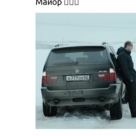
Майор 👮🏻‍♂️