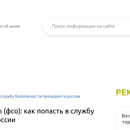
л об армии
РЕ
в службу безопасности президента россии
(фсо): как попасть в службу
Вел
оссии
то