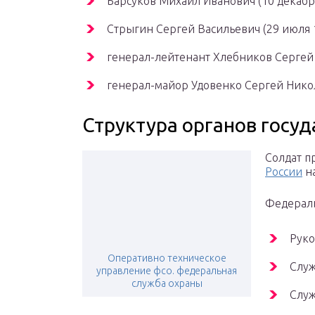
Барсуков Михаил Иванович (10 декабря
Стрыгин Сергей Васильевич (29 июля 1
генерал-лейтенант Хлебников Сергей Д
генерал-майор Удовенко Сергей Никол
Структура органов госу
Солдат п
России
на
Федераль
Руко
Оперативно техническое
Служ
управление фсо. федеральная
служба охраны
Служ