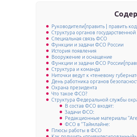
Содер
Руководители[править | править код
Структура органов государственной
Специальная связь ФСО
Функции и задачи ФСО России
История появления
Вооружение и оснащение
Функции и задачи ФСО России[прави
Структура и команда
Ниточки ведут к «теневому губернат
День работника органов безопаснос
Охрана президента
Что такое ФСО?
Структура Федеральной службы ох
В состав ФСО входят:
Задачи ФСО:
Редакционные материалы “Аге
ФСО в “Таймлайне:
Плюсы работы в ФСО
Как получить «привилегированный»