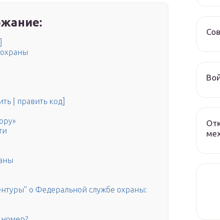
жание:
Сов
]
 охраны
Вой
ть | править код]
ору»
От
ти
мех
раны
нтуры” о Федеральной службе охраны:
 номер?