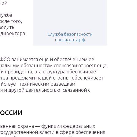
ной
лужба
осле того,
водить
 директора
Служба безопасности
президента рф
 ФСО занимается еще и обеспечением ее
нальным обязанностям спецсвязи относят еще
и президента, эта структура обеспечивает
и за пределами нашей страны, обеспечивает
йствует техническим разведкам
я и другой деятельностью, связанной с
оссии
твенная охрана — функция федеральных
государственной власти в сфере обеспечения