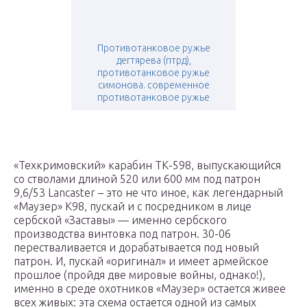
Противотанковое ружье
дегтярева (птрд),
противотанковое ружье
симонова. современное
противотанковое ружье
«Техкримовский» карабин ТК-598, выпускающийся
со стволами длиной 520 или 600 мм под патрон
9,6/53 Lancaster – это не что иное, как легендарный
«Маузер» K98, пускай и с посредником в лице
сербской «Заставы» — именно сербского
производства винтовка под патрон. 30-06
перестваливается и дорабатывается под новый
патрон. И, пускай «оригинал» и имеет армейское
прошлое (пройдя две мировые войны, однако!),
именно в среде охотников «Маузер» остается живее
всех живых: эта схема остается одной из самых