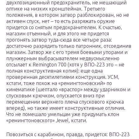
двухпозиционный предохранитель, не мешающий
оптике на низких кронштейнах. Третьего
положения, в котором затвор разблокирован, но не
активен спуск, нет – то есть разряжать оружие
придется со снятым предохранителем. К счастью,
магазин отъемный, и для этого не придется
прогонять затвор туда-сюда все четыре раза:
достаточно разрядить только патронник, отсоединив
магазин. Затвор же с его тремя боевыми упорами и
плунжерным выбрасывателем недвусмысленно
отсылает к Remington 700 (хотя у ВПО-223 это – не
полная конструктивная копия): еще одна
проверенная десятилетиями конструкция. УСМ,
кстати, тоже похож на «ремингтоновский» по
кинематике (шептало «враспор» между ударником и
спусковым крючком, опускается вниз при
перемещении верхнего плеча спускового крючка
вперед), но также имеет конструктивные отличия.
Что не помешало умельцам уже придумать клон
«ремингтоновского» Jewel, кстати.
Повозиться с карабином, правда, придется: ВПО-223