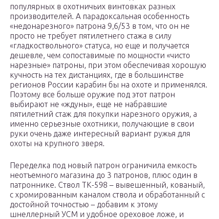
популярных в охотничьих винтовках разных
производителей. А парадоксальная особенность
«недонарезного» патрона 9,6/53 в том, что он не
просто не требует пятилетнего стажа в силу
«гладкоствольного» статуса, но еще и получается
дешевле, чем сопоставимые по мощности «чисто
нарезные» патроны, при этом обеспечивая хорошую
кучность на тех дистанциях, где в большинстве
регионов России карабин бы на охоте и применялся.
Поэтому все больше оружие под этот патрон
выбирают не «ждуны», еще не набравшие
пятилетний стаж для покупки нарезного оружия, а
именно серьезные охотники, получающие в свои
руки очень даже интересный вариант ружья для
охоты на крупного зверя.
Переделка под новый патрон ограничила емкость
неотъемного магазина до 3 патронов, плюс один в
патроннике. Ствол ТК-598 – вывешенный, кованый,
с хромированным каналом ствола и обработанный с
достойной точностью – добавим к этому
шнеллерный УСМ и удобное ореховое ложе, и